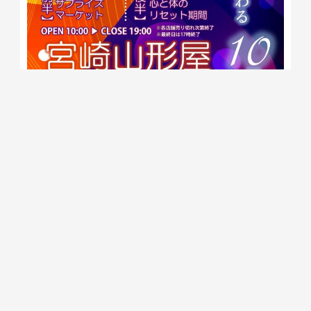
■洗車中の注意点「水溜まりについて」
洗車中、エンジンフード・ドア・給油口・トランク・ハッチゲー
ト等の溝や隙間に水が溜まることがあります。
エンジンフード・ドア・給油口・トランク・ハッチゲート等を開
けた際に水が漏れたり、垂れてしまいますと、水垢やシミの原因
になってしまったり、内装が濡れてしまうことがございますの
で、水溜まりに関しましては、お客様自身で除去して頂くか、本
サービスの実施中、水溜まりの除去を希望されるお客様は、スタ
ッフまで申し付けください。
※水溜まりの除去を希望される場合は、一時的に車両のカギをお
預けいただくか、お客様自身にロックの解除をお願いしておりま
す。あらかじめご了承ください。
※エンジンフード・ドア・給油口・トランク・ハッチゲート等の
溝や隙間のカビや砂ぼこり・水垢・汚れの除去をご希望の場合
は、車両の状態により別途料金が発生いたします。詳しくはスタ
ッフまでお尋ねください。