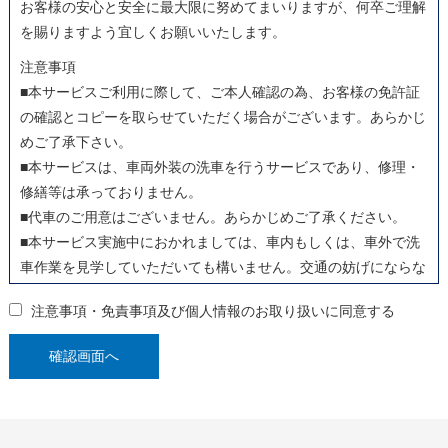
お客様の安心と安全に最大限に努めてまいりますが、何卒ご理解
を賜りますよう宜しくお願いいたします。
注意事項
■本サービスご利用に際して、ご本人確認の為、お客様の免許証
の確認とコピーを取らせていただく場合がございます。あらかじ
めご了承下さい。
■本サービスは、車両外装の洗車を行うサービスであり、修理・
修繕等は承っておりません。
■代車のご用意はございません。あらかじめご了承ください。
■本サービス実施中におかれましては、車内もしくは、車外で洗
車作業を見学していただいても構いません。交通の妨げにならな
いようお気を付けください。
注意事項・免責事項及び個人情報のお取り扱いに同意する
■お手荷物や貴重品等の管理について、お手元にお持ちいただく
等、各自の責任において管理されますようお願いいたします。
■洗車開始前に、作業終了の目安のお時間をお伝えしますので、
外出していただいても構いません。
■本サービス実施終了後の車両等のご返却に際し、引渡しがご本
人様以外の場合は、代理の方の本人確認証明書（免許証）の確認