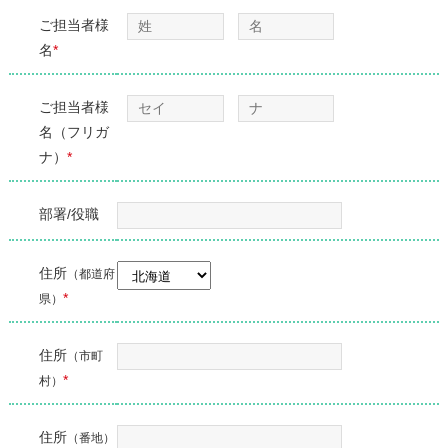
ご担当者様
名
*
ご担当者様
名（フリガ
ナ）
*
部署/役職
住所
（都道府
*
県）
住所
（市町
*
村）
住所
（番地）