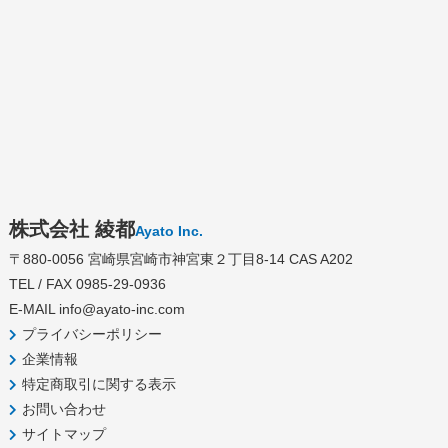
免責事項
■本サービスご利用前の車両外装チェック時に汚れ等で確認でき
なかった細かな傷等に関して、本サービスご利用終了後に初めて
確認できたとしても、当社の故意過失による場合を除き、当社は
いかなる責任も負いかねます。
株式会社 綾都
Ayato Inc.
■車両の状態によっては洗車を行うことで故障等、車両に影響を
〒880-0056 宮崎県宮崎市神宮東２丁目8-14 CAS A202
及ぼす可能性が確認された場合、作業の継続が不可能となります
TEL / FAX 0985-29-0936
ので作業を中断してのご返却となります。尚、発生しましたお客
E-MAIL
info@ayato-inc.com
様の損害に対して当社はいかなる責任も負わないものとし一切の
プライバシーポリシー
損害賠償の義務、その他責任を負わないものとします。
企業情報
■お預りした車両及び車両の鍵、お預かりを希望されたお荷物の
特定商取引に関する表示
保管に関して、当社の責めに帰すべき事由がある場合を除き、当
お問い合わせ
社はいかなる責任も負いません。
サイトマップ
■車両事故が発生した時の車両・お荷物の破損、火災が発生した