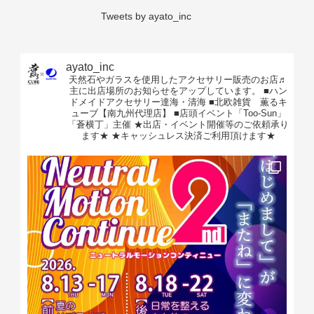
とコピーを取らせていただきます。あらかじめご了承ください。
Tweets by ayato_inc
■サービス実施中外出されるお客様へ
・緊急時やお客様・従業員・その他第三者の安全確保の為、車両
の移動及び誘導をする場合がございますので、本サービス実施中
ayato_inc
天然石やガラスを使用したアクセサリー販売のお店♬
は車両の鍵をお預けください。本サービス終了後返却いたしま
主に出店場所のお知らせをアップしています。
■ハン
す。
ドメイドアクセサリー達海・清海
■北欧雑貨 薫るキ
ューブ【南九州代理店】
■店頭イベント「Too-Sun」
・手荷物や貴重品の管理は持ち歩くなど各自の責任において管理
「蒼横丁」主催
★出店・イベント開催等のご依頼承り
されますようお願いいたします。
ます★
★キャッシュレス決済ご利用頂けます★
・鍵のついたキャリーケースやセキュリティ対策が成されている
お荷物に関しては、車内の安全な場所へ保管して頂くか、ご希望
がございましたら当社事務所にて一時的にお預かりすることも可
能です。尚、貴重品類のお預かりはできません。
・洗車作業終了の目安のお時間をお知らせいたします。お戻りの
お時間が大幅に過ぎてしまう場合は当社までご連絡ください。お
時間によっては車両を移動させていただくことがございます。
・本サービスをご利用のお客様が複数いらっしゃる場合は番号札
をお渡しします。洗車終了後の引き換え券となりますので、紛失
等されませんようお願いいたします。