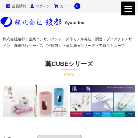
会員情報
ログイン
カート
0
Ayato Inc.
株式会社綾都｜企業コンサルタント・試作モデル発注・調達・プロダクトデザ
イン・洗車代行サービス（宮崎市）
>
薫CUBEシリーズ
>
アロマキューブ
薫CUBEシリーズ
ITEM