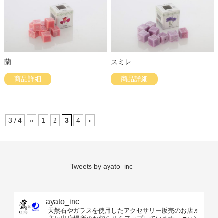
蘭
スミレ
商品詳細
商品詳細
3 / 4
«
1
2
3
4
»
Tweets by ayato_inc
ayato_inc
天然石やガラスを使用したアクセサリー販売のお店♬