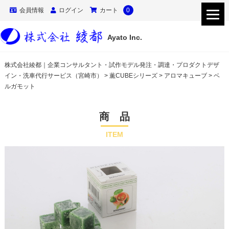
会員情報
ログイン
カート
0
Ayato Inc.
株式会社綾都｜企業コンサルタント・試作モデル発注・調達・プロダクトデザ
イン・洗車代行サービス（宮崎市）
>
薫CUBEシリーズ
>
アロマキューブ
>
ベ
ルガモット
商 品
ITEM