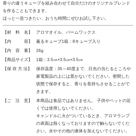
香りの違うキューブを組み合わせて自分だけのオリジナルブレンド
を作ることもできます。
ほっと一息つきたい、おうち時間にぜひお試し下さい。
【材 料 名】
アロマオイル、バームワックス
【内 容】
薫るキューブ1箱：8キューブ入り
【内 容 量】
26g
【商品サイズ】
1箱：3.5㎝×3.5㎝×3.5㎝
【保 存 方 法】
保存温度：35～40度まで、日光の当たるところや
家電製品の上には置かないでください。密閉した
状態で保存すると、香りを長持ちさせることがで
きます。
【ご 注 意】
本商品は食品ではありません。 子供やペットの近
くでは使用しないでください。
キャンドルに火がついているとき、アロマランプ
の表面は熱くなっておりますので触らないでくだ
さい。水やその他の液体を加えないでください。