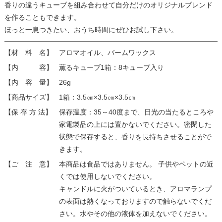
香りの違うキューブを組み合わせて自分だけのオリジナルブレンド
を作ることもできます。
ほっと一息つきたい、おうち時間にぜひお試し下さい。
【材 料 名】
アロマオイル、バームワックス
【内 容】
薫るキューブ1箱：8キューブ入り
【内 容 量】
26g
【商品サイズ】
1箱：3.5㎝×3.5㎝×3.5㎝
【保 存 方 法】
保存温度：35～40度まで、日光の当たるところや
家電製品の上には置かないでください。密閉した
状態で保存すると、香りを長持ちさせることがで
きます。
【ご 注 意】
本商品は食品ではありません。 子供やペットの近
くでは使用しないでください。
キャンドルに火がついているとき、アロマランプ
の表面は熱くなっておりますので触らないでくだ
さい。水やその他の液体を加えないでください。