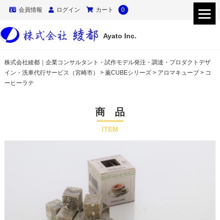
会員情報
ログイン
カート
0
Ayato Inc.
株式会社綾都｜企業コンサルタント・試作モデル発注・調達・プロダクトデザ
イン・洗車代行サービス（宮崎市）
>
薫CUBEシリーズ
>
アロマキューブ
>
コ
ーヒーラテ
商 品
ITEM